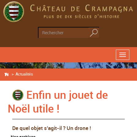
MENU
>
A
ctualités
Enfin un jouet de
Noël utile !
De quel objet s’agit-il ? Un drone !
Nos archives